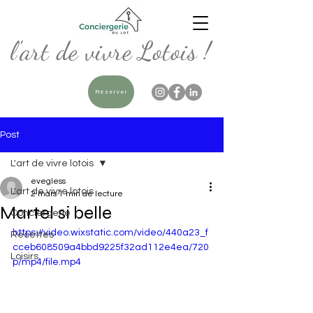
l'art de vivre Lotois !
Réserver
Post
L'art de vivre lotois
evegless
L'art de vivre lotois
2 mars
1 min de lecture
Martel si belle
Conciergerie
https://video.wixstatic.com/video/440a23_f
Recettes
cceb608509a4bbd9225f32ad112e4ea/720
Loisirs
p/mp4/file.mp4