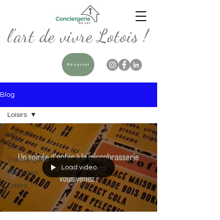
l'art de vivre Lotois !
Réserver
Blog
Loisirs
L'art de
vivre
lotois
Conciergerie
Load video
Recettes
Loisirs