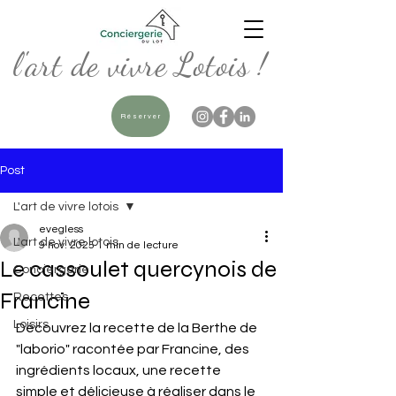
l'art de vivre Lotois !
Réserver
Post
L'art de vivre lotois
evegless
L'art de vivre lotois
9 nov. 2025
1 min de lecture
Le cassoulet quercynois de
Conciergerie
Francine
Recettes
Loisirs
Découvrez la recette de la Berthe de 
"laborio" racontée par Francine, des 
ingrédients locaux, une recette 
simple et délicieuse à réaliser dans le 