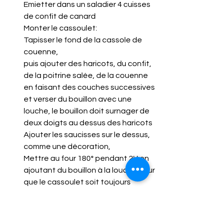
Emietter dans un saladier 4 cuisses 
de confit de canard
Monter le cassoulet:
Tapisser le fond de la cassole de 
couenne, 
puis ajouter des haricots, du confit, 
de la poitrine salée, de la couenne 
en faisant des couches successives 
et verser du bouillon avec une 
louche, le bouillon doit surnager de 
deux doigts au dessus des haricots
Ajouter les saucisses sur le dessus, 
comme une décoration, 
Mettre au four 180° pendant 2H en 
ajoutant du bouillon à la louche pour 
que le cassoulet soit toujours 
humide