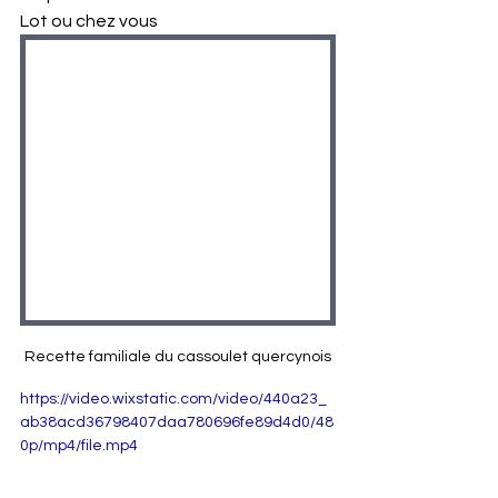
Lot ou chez vous
Recette familiale du cassoulet quercynois
https://video.wixstatic.com/video/440a23_
ab38acd36798407daa780696fe89d4d0/48
0p/mp4/file.mp4