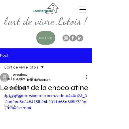
l'art de vivre Lotois !
Réserver
Post
L'art de vivre lotois
evegless
L'art de vivre lotois
2 mars
1 min de lecture
Le débat de la chocolatine
Conciergerie
https://video.wixstatic.com/video/440a23_3
Recettes
2bd0cd5c248415fb24b3311d65e665f/720p
Loisirs
/mp4/file.mp4