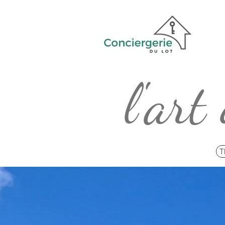
l'art
T