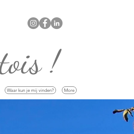
tois !
Waar kun je mij vinden?
More